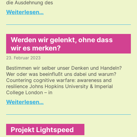
die Ausdehnung des
Der
…
Weg
nach
innen
Werden wir gelenkt, ohne dass
wir es merken?
23. Februar 2023
Bestimmen wir selber unser Denken und Handeln?
Wer oder was beeinflußt uns dabei und warum?
Countering cognitive warfare: awareness and
resilience Johns Hopkins University & Imperial
College London – in
Werden
…
wir
gelenkt,
ohne
dass
Projekt Lightspeed
wir