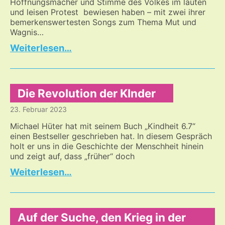
Hoffnungsmacher und Stimme des Volkes im lauten
und leisen Protest bewiesen haben – mit zwei ihrer
bemerkenswertesten Songs zum Thema Mut und
Wagnis…
Aufruf
…
zu
mehr
Mut
Die Revolution der KInder
23. Februar 2023
Michael Hüter hat mit seinem Buch „Kindheit 6.7“
einen Bestseller geschrieben hat. In diesem Gespräch
holt er uns in die Geschichte der Menschheit hinein
und zeigt auf, dass „früher“ doch
Die
…
Revolution
der
KInder
Auf der Suche, den Krieg in der