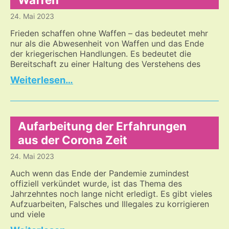
über
24. Mai 2023
den
Dialog
Frieden schaffen ohne Waffen – das bedeutet mehr
eine
nur als die Abwesenheit von Waffen und das Ende
Brücke
der kriegerischen Handlungen. Es bedeutet die
zum
Bereitschaft zu einer Haltung des Verstehens des
anderen
Zum
…
zu
ewigen
bauen?
Frieden
–
ohne
Aufarbeitung der Erfahrungen
Waffen
aus der Corona Zeit
24. Mai 2023
Auch wenn das Ende der Pandemie zumindest
offiziell verkündet wurde, ist das Thema des
Jahrzehntes noch lange nicht erledigt. Es gibt vieles
Aufzuarbeiten, Falsches und Illegales zu korrigieren
und viele