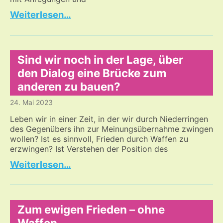
Leben
…
wir
in
einer
Zeit
Sind wir noch in der Lage, über
des
den Dialog eine Brücke zum
Umbruches?
anderen zu bauen?
Und
wenn
24. Mai 2023
ja,
Leben wir in einer Zeit, in der wir durch Niederringen
wie
des Gegenübers ihn zur Meinungsübernahme zwingen
können
wollen? Ist es sinnvoll, Frieden durch Waffen zu
wir
erzwingen? Ist Verstehen der Position des
gestaltend
Sind
…
daran
wir
teilhaben?
noch
in
der
Zum ewigen Frieden – ohne
Lage,
Waffen