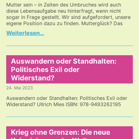
Mutter sein – in Zeiten des Umbruches wird auch
diese Lebensaufgabe neu hinterfragt, wenn nicht
sogar in Frage gestellt. Wir sind aufgefordert, unsere
eigene Position dazu zu finden. Mutterglück? Das
Darf
…
man
heute
noch
Kinder
Auswandern oder Standhalten:
bekommen?
Politisches Exil oder
Widerstand?
24. Mai 2023
Auswandern oder Standhalten: Politisches Exil oder
Widerstand? Ullrich Mies ISBN: 978-9493262195
Krieg ohne Grenzen: Die neue