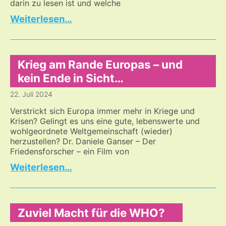
darin zu lesen ist und welche
Die
…
Aufarbeitung
der
Corona-
Pandemie-
Krieg am Rande Europas – und
Zeit
kein Ende in Sicht…
–
22. Juli 2024
die
RKI
Verstrickt sich Europa immer mehr in Kriege und
Protokolle
Krisen? Gelingt es uns eine gute, lebenswerte und
wohlgeordnete Weltgemeinschaft (wieder)
herzustellen? Dr. Daniele Ganser – Der
Friedensforscher – ein Film von
Krieg
…
am
Rande
Europas
–
Zuviel Macht für die WHO?
und