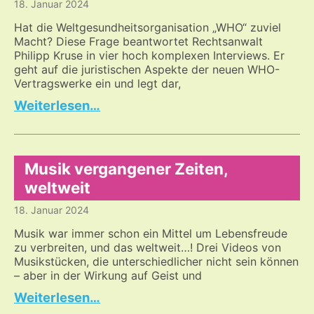
18. Januar 2024
kein
Ende
Hat die Weltgesundheitsorganisation „WHO“ zuviel
in
Macht? Diese Frage beantwortet Rechtsanwalt
Philipp Kruse in vier hoch komplexen Interviews. Er
Sicht…
geht auf die juristischen Aspekte der neuen WHO-
Vertragswerke ein und legt dar,
Zuviel
…
Macht
für
die
WHO?
Musik vergangener Zeiten,
weltweit
18. Januar 2024
Musik war immer schon ein Mittel um Lebensfreude
zu verbreiten, und das weltweit…! Drei Videos von
Musikstücken, die unterschiedlicher nicht sein können
– aber in der Wirkung auf Geist und
Musik
…
vergangener