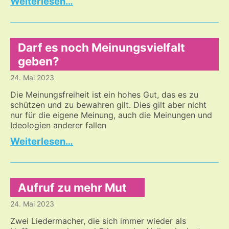
Aufarbeitung
…
der
Erfahrungen
aus
der
Darf es noch Meinungsvielfalt
Corona
geben?
Zeit
24. Mai 2023
Die Meinungsfreiheit ist ein hohes Gut, das es zu
schützen und zu bewahren gilt. Dies gilt aber nicht
nur für die eigene Meinung, auch die Meinungen und
Ideologien anderer fallen
Darf
…
es
noch
Meinungsvielfalt
geben?
Aufruf zu mehr Mut
24. Mai 2023
Zwei Liedermacher, die sich immer wieder als