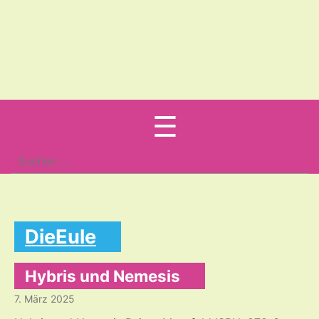
Menu
☰
Suche
nach:
DieEule
Hybris und Nemesis
7. März 2025