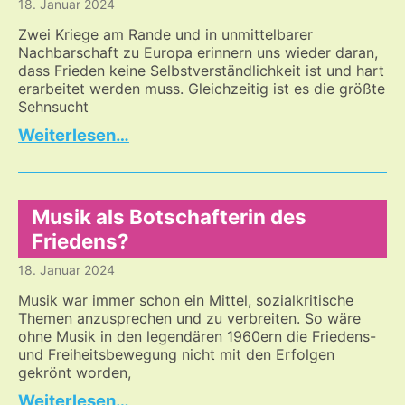
18. Januar 2024
die
mentale
Zwei Kriege am Rande und in unmittelbarer
Freiheit
Nachbarschaft zu Europa erinnern uns wieder daran,
dass Frieden keine Selbstverständlichkeit ist und hart
abwehrt
erarbeitet werden muss. Gleichzeitig ist es die größte
Sehnsucht
Sehnsucht
…
nach
Frieden
Musik als Botschafterin des
Friedens?
18. Januar 2024
Musik war immer schon ein Mittel, sozialkritische
Themen anzusprechen und zu verbreiten. So wäre
ohne Musik in den legendären 1960ern die Friedens-
und Freiheitsbewegung nicht mit den Erfolgen
gekrönt worden,
Musik
…