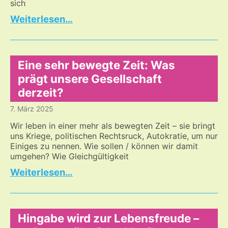
sich
Der
…
Krieg
mit
verschiedenen
Waffen
Eine sehr bewegte Zeit: Was
prägt unsere Gesellschaft
derzeit?
7. März 2025
Wir leben in einer mehr als bewegten Zeit – sie bringt
uns Kriege, politischen Rechtsruck, Autokratie, um nur
Einiges zu nennen. Wie sollen / können wir damit
umgehen? Wie Gleichgültigkeit
Eine
…
sehr
bewegte
Zeit:
Was
Hingabe wird zur Lebensfreude –
prägt