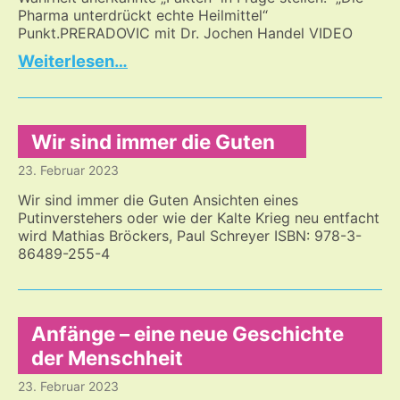
zu
Pharma unterdrückt echte Heilmittel“
verstehen
Punkt.PRERADOVIC mit Dr. Jochen Handel VIDEO
–
Auf
…
und
der
wie
Suche
kann
nach
Frieden
dem
Wir sind immer die Guten
werden?
Heilenden
23. Februar 2023
Wir sind immer die Guten Ansichten eines
Putinverstehers oder wie der Kalte Krieg neu entfacht
wird Mathias Bröckers, Paul Schreyer ISBN: 978-3-
86489-255-4
Anfänge – eine neue Geschichte
der Menschheit
23. Februar 2023