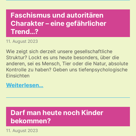
in
der
Ukraine
Faschismus und autoritären
–
Charakter – eine gefährlicher
Streumunition,
Trend…?
die
nächste
11. August 2023
Eskalierungsstufe
Wie zeigt sich derzeit unsere gesellschaftliche
Struktur? Lockt es uns heute besonders, über die
anderen, sei es Mensch, Tier oder die Natur, absolute
Kontrolle zu haben? Geben uns tiefenpsychologische
Einsichten
Faschismus
…
und
autoritären
Charakter
–
Darf man heute noch Kinder
eine
bekommen?
gefährlicher
11. August 2023
Trend…?