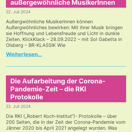
außergewöhnliche MusikerInnen
unsere
22. Juli 2024
Gesellschaft
derzeit?
Außergwöhnliche MusikerInnen können
Außergwöhnliches bewirken: Mit ihrer Musik bringen
sie Hoffnung und Lebensfreude und Licht in dunkle
Zeiten. KlickKlack – 28.09.2022 – mit Sol Gabetta in
Olsberg – BR-KLASSIK Wie
Hingabe
…
wird
zur
Lebensfreude
–
Die Aufarbeitung der Corona-
außergewöhnliche
Pandemie-Zeit – die RKI
MusikerInnen
Protokolle
22. Juli 2024
Die RKI („Robert Koch-Institut“)- Protokolle – über
200 Seiten, die in der Zeit der Corona-Pandemie vom
Jänner 2020 bis April 2021 angelegt wurden. Was