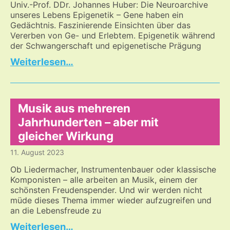
Univ.-Prof. DDr. Johannes Huber: Die Neuroarchive
unseres Lebens Epigenetik – Gene haben ein
Gedächtnis. Faszinierende Einsichten über das
Vererben von Ge- und Erlebtem. Epigenetik während
der Schwangerschaft und epigenetische Prägung
Ein
…
Beitrag
über
die
Komplexität
Musik aus mehreren
entstehenden
Jahrhunderten – aber mit
Lebens
gleicher Wirkung
11. August 2023
Ob Liedermacher, Instrumentenbauer oder klassische
Komponisten – alle arbeiten an Musik, einem der
schönsten Freudenspender. Und wir werden nicht
müde dieses Thema immer wieder aufzugreifen und
an die Lebensfreude zu
Musik
…