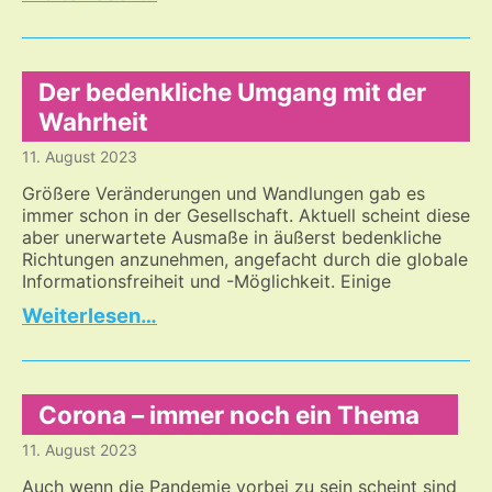
aus
mehreren
Jahrhunderten
–
Der bedenkliche Umgang mit der
aber
Wahrheit
mit
11. August 2023
gleicher
Wirkung
Größere Veränderungen und Wandlungen gab es
immer schon in der Gesellschaft. Aktuell scheint diese
aber unerwartete Ausmaße in äußerst bedenkliche
Richtungen anzunehmen, angefacht durch die globale
Informationsfreiheit und -Möglichkeit. Einige
Der
…
bedenkliche
Umgang
mit
der
Corona – immer noch ein Thema
Wahrheit
11. August 2023
Auch wenn die Pandemie vorbei zu sein scheint sind