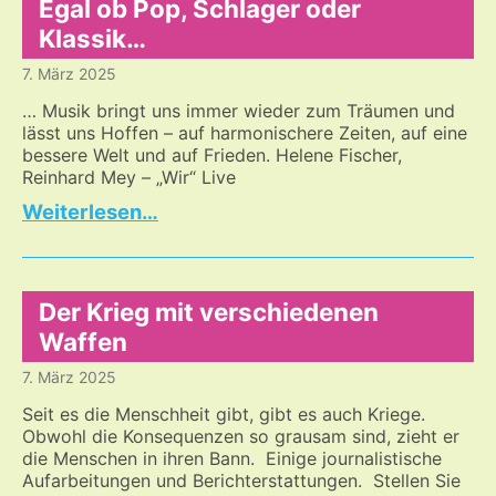
Krankheiten
Egal ob Pop, Schlager oder
Klassik…
7. März 2025
… Musik bringt uns immer wieder zum Träumen und
lässt uns Hoffen – auf harmonischere Zeiten, auf eine
bessere Welt und auf Frieden. Helene Fischer,
Reinhard Mey – „Wir“ Live
Egal
…
ob
Pop,
Schlager
oder
Der Krieg mit verschiedenen
Klassik…
Waffen
7. März 2025
Seit es die Menschheit gibt, gibt es auch Kriege.
Obwohl die Konsequenzen so grausam sind, zieht er
die Menschen in ihren Bann. Einige journalistische
Aufarbeitungen und Berichterstattungen. Stellen Sie