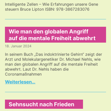
Intelligente Zellen – Wie Erfahrungen unsere Gene
steuern Bruce Lipton ISBN: 978-3867283076
Wie man den globalen Angriff
auf die mentale Freiheit abwehrt
18. Januar 2024
In seinem Buch „Das indoktrinierte Gehirn“ zeigt der
Arzt und Molekulargenetiker Dr. Michael Nehls, wie
man den globalen Angriff auf die mentale Freiheit
abwehrt. Laut Dr. Nehls haben die
Coronamaßnahmen
Wie
…
man
den
globalen
Angriff
Sehnsucht nach Frieden
auf