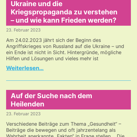
Ukraine und die
Kriegspropaganda zu verstehen
– und wie kann Frieden werden?
23. Februar 2023
Am 24.02.2023 jährt sich der Beginn des
Angriffskrieges von Russland auf die Ukraine – und
ein Ende ist nicht in Sicht. Hintergründe, mögliche
Hilfen und Lösungen und vieles mehr ist
Auf
…
der
Suche,
den
Krieg
Auf der Suche nach dem
in
Heilenden
der
23. Februar 2023
Ukraine
und
Verschiedene Beiträge zum Thema „Gesundheit“ –
die
Beiträge die bewegen und oft jahrzentelang als
Kriegspropaganda
Wahrheit anerkannte „Fakten“ in Frage stellen. „Die