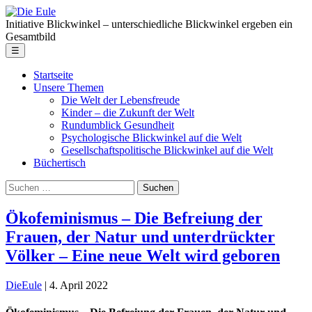
Skip
Die
to
Eule
Initiative Blickwinkel – unterschiedliche Blickwinkel ergeben ein
the
Gesamtbild
content
Menu
☰
Startseite
Unsere Themen
Die Welt der Lebensfreude
Kinder – die Zukunft der Welt
Rundumblick Gesundheit
Psychologische Blickwinkel auf die Welt
Gesellschaftspolitische Blickwinkel auf die Welt
Büchertisch
Suche
nach:
Ökofeminismus – Die Befreiung der
Frauen, der Natur und unterdrückter
Völker – Eine neue Welt wird geboren
DieEule
|
4. April 2022