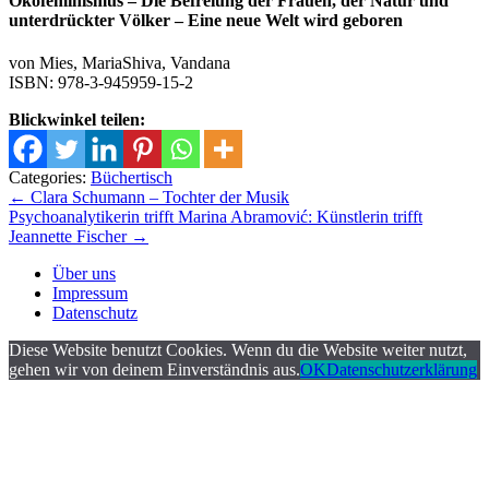
Ökofeminismus – Die Befreiung der Frauen, der Natur und
unterdrückter Völker – Eine neue Welt wird geboren
von Mies, MariaShiva, Vandana
ISBN: 978-3-945959-15-2
Blickwinkel teilen:
Categories:
Büchertisch
Beitrags-
←
Clara Schumann – Tochter der Musik
Psychoanalytikerin trifft Marina Abramović: Künstlerin trifft
Navigation
Jeannette Fischer
→
Über uns
Impressum
Datenschutz
Diese Website benutzt Cookies. Wenn du die Website weiter nutzt,
gehen wir von deinem Einverständnis aus.
OK
Datenschutzerklärung