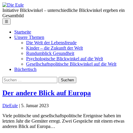
Skip
Die
to
Eule
Initiative Blickwinkel – unterschiedliche Blickwinkel ergeben ein
the
Gesamtbild
content
Menu
☰
Startseite
Unsere Themen
Die Welt der Lebensfreude
Kinder – die Zukunft der Welt
Rundumblick Gesundheit
Psychologische Blickwinkel auf die Welt
Gesellschaftspolitische Blickwinkel auf die Welt
Büchertisch
Suche
nach:
Der andere Blick auf Europa
DieEule
|
5. Januar 2023
Viele politische und gesellschaftspolitische Ereignisse haben im
letzten Jahr die Gemüter erregt. Zwei Gespräche mit einem etwas
anderen Blick auf Europa…