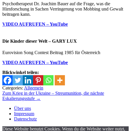
Psychotherapeut Dr. Joachim Bauer auf die Frage, was die
Hirnforschung in Sachen Verringerung von Mobbing und Gewalt
beitragen kann.
VIDEO AUFRUFEN – YouTube
Die Kinder dieser Welt – GARY LUX
Eurovision Song Contest Beitrag 1985 für Österreich
VIDEO AUFRUFEN – YouTube
Blickwinkel teilen:
Categories:
Allgemein
Beitrags-
Zum Krieg in der Ukraine – Streumunition, die nächste
Eskalierungsstufe
→
Navigation
Über uns
Impressum
Datenschutz
Diese Website benutzt Cookies. Wenn du die Website weiter nutzt,