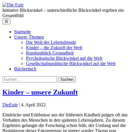
Skip
Die
to
Eule
Initiative Blickwinkel – unterschiedliche Blickwinkel ergeben ein
the
Gesamtbild
content
Menu
☰
Startseite
Unsere Themen
Die Welt der Lebensfreude
Kinder – die Zukunft der Welt
Rundumblick Gesundheit
Psychologische Blickwinkel auf die Welt
Gesellschaftspolitische Blickwinkel auf die Welt
Büchertisch
Suche
nach:
Kinder – unsere Zukunft
DieEule
|
4. April 2022
Eindrücke und Erlebnisse aus der frühesten Kindheit prägen oft das
Verhalten des Menschen in den späteren Lebensjahren. Zu diesem
Ergebniss gelangte die Forschung schon früh, der Umfang und die
Bestätigung dieser Erkenntnisse ist immer wieder Thema von