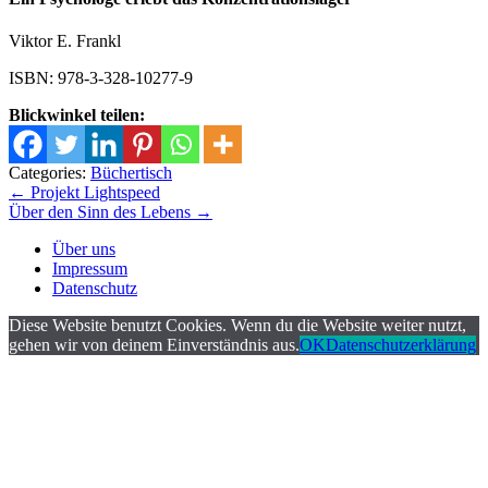
Viktor E. Frankl
ISBN: 978-3-328-10277-9
Blickwinkel teilen:
Categories:
Büchertisch
Beitrags-
←
Projekt Lightspeed
Über den Sinn des Lebens
→
Navigation
Über uns
Impressum
Datenschutz
Diese Website benutzt Cookies. Wenn du die Website weiter nutzt,
gehen wir von deinem Einverständnis aus.
OK
Datenschutzerklärung