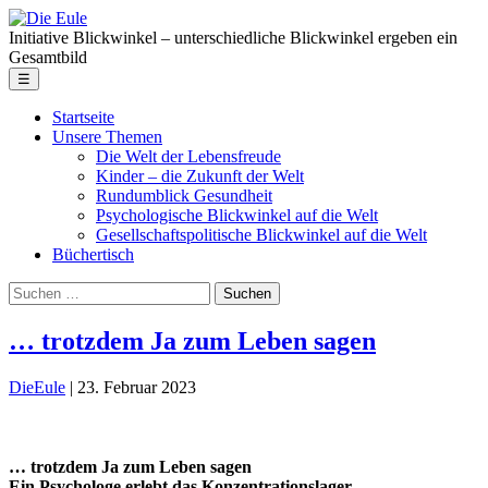
Skip
Die
to
Eule
Initiative Blickwinkel – unterschiedliche Blickwinkel ergeben ein
the
Gesamtbild
content
Menu
☰
Startseite
Unsere Themen
Die Welt der Lebensfreude
Kinder – die Zukunft der Welt
Rundumblick Gesundheit
Psychologische Blickwinkel auf die Welt
Gesellschaftspolitische Blickwinkel auf die Welt
Büchertisch
Suche
nach:
… trotzdem Ja zum Leben sagen
DieEule
|
23. Februar 2023
… trotzdem Ja zum Leben sagen
Ein Psychologe erlebt das Konzentrationslager