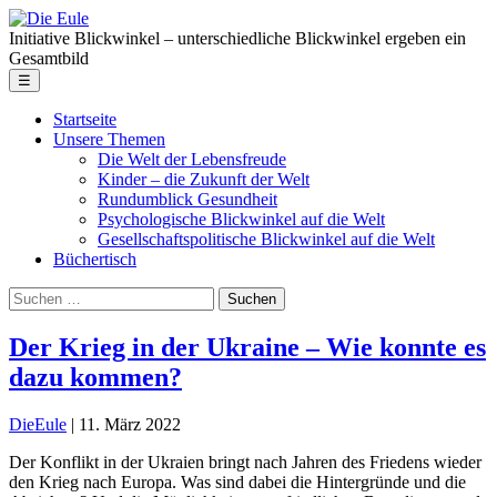
Skip
Die
to
Eule
Initiative Blickwinkel – unterschiedliche Blickwinkel ergeben ein
the
Gesamtbild
content
Menu
☰
Startseite
Unsere Themen
Die Welt der Lebensfreude
Kinder – die Zukunft der Welt
Rundumblick Gesundheit
Psychologische Blickwinkel auf die Welt
Gesellschaftspolitische Blickwinkel auf die Welt
Büchertisch
Suche
nach:
Der Krieg in der Ukraine – Wie konnte es
dazu kommen?
DieEule
|
11. März 2022
Der Konflikt in der Ukraien bringt nach Jahren des Friedens wieder
den Krieg nach Europa. Was sind dabei die Hintergründe und die