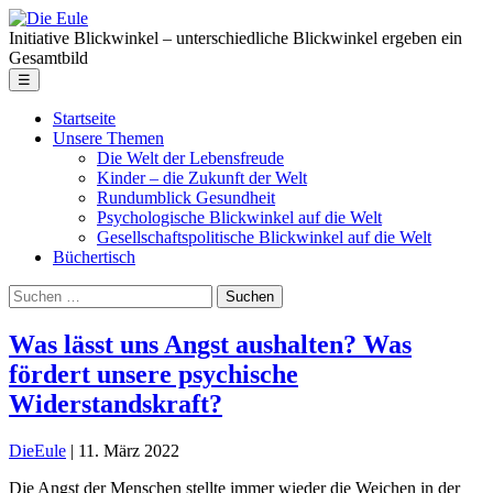
Skip
Die
to
Eule
Initiative Blickwinkel – unterschiedliche Blickwinkel ergeben ein
the
Gesamtbild
content
Menu
☰
Startseite
Unsere Themen
Die Welt der Lebensfreude
Kinder – die Zukunft der Welt
Rundumblick Gesundheit
Psychologische Blickwinkel auf die Welt
Gesellschaftspolitische Blickwinkel auf die Welt
Büchertisch
Suche
nach:
Was lässt uns Angst aushalten? Was
fördert unsere psychische
Widerstandskraft?
DieEule
|
11. März 2022
Die Angst der Menschen stellte immer wieder die Weichen in der