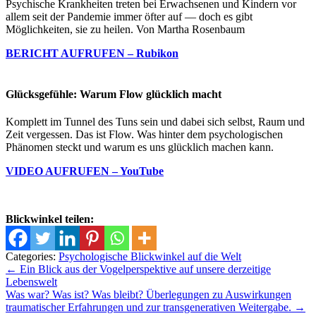
Psychische Krankheiten treten bei Erwachsenen und Kindern vor
allem seit der Pandemie immer öfter auf — doch es gibt
Möglichkeiten, sie zu heilen. Von Martha Rosenbaum
BERICHT AUFRUFEN – Rubikon
Glücksgefühle: Warum Flow glücklich macht
Komplett im Tunnel des Tuns sein und dabei sich selbst, Raum und
Zeit vergessen. Das ist Flow. Was hinter dem psychologischen
Phänomen steckt und warum es uns glücklich machen kann.
VIDEO AUFRUFEN – YouTube
Blickwinkel teilen:
Categories:
Psychologische Blickwinkel auf die Welt
Beitrags-
←
Ein Blick aus der Vogelperspektive auf unsere derzeitige
Lebenswelt
Navigation
Was war? Was ist? Was bleibt? Überlegungen zu Auswirkungen
traumatischer Erfahrungen und zur transgenerativen Weitergabe.
→