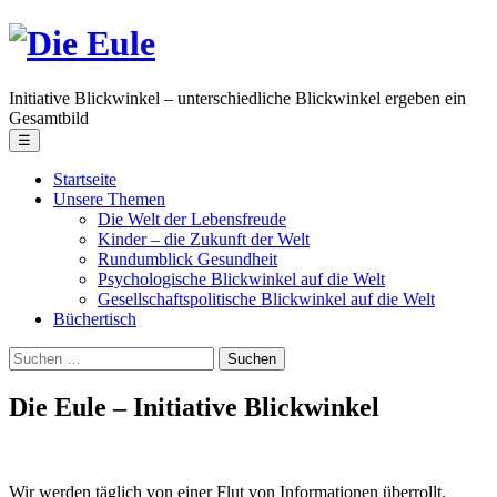
Skip
Die
to
the
Eule
content
Initiative Blickwinkel – unterschiedliche Blickwinkel ergeben ein
Gesamtbild
Menu
☰
Startseite
Unsere Themen
Die Welt der Lebensfreude
Kinder – die Zukunft der Welt
Rundumblick Gesundheit
Psychologische Blickwinkel auf die Welt
Gesellschaftspolitische Blickwinkel auf die Welt
Büchertisch
Suche
nach:
Die Eule – Initiative Blickwinkel
Wir werden täglich von einer Flut von Informationen überrollt.