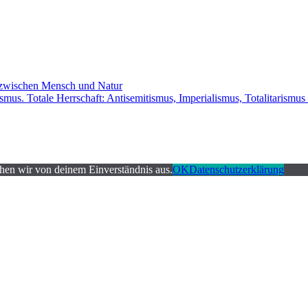
d zwischen Mensch und Natur
smus. Totale Herrschaft: Antisemitismus, Imperialismus, Totalitarismus
ehen wir von deinem Einverständnis aus.
OK
Datenschutzerklärung