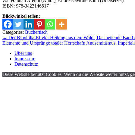
von Hannah Arendt (Autor), Andreas Wirthensohn (Übersetzer)
ISBN: 978-3423146517
Blickwinkel teilen:
Categories:
Büchertisch
Beitrags-
←
Der Biophilia-Effekt: Heilung aus dem Wald | Das heilende Ban
Elemente und Ursprünge totaler Herrschaft: Antisemitismus. Imperiali
Navigation
Über uns
Impressum
Datenschutz
Diese Website benutzt Cookies. Wenn du die Website weiter nutzt, g