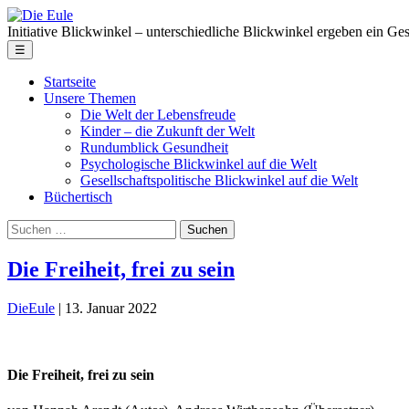
Skip
Die
to
Eule
Initiative Blickwinkel – unterschiedliche Blickwinkel ergeben ein Ge
the
Menu
☰
content
Startseite
Unsere Themen
Die Welt der Lebensfreude
Kinder – die Zukunft der Welt
Rundumblick Gesundheit
Psychologische Blickwinkel auf die Welt
Gesellschaftspolitische Blickwinkel auf die Welt
Büchertisch
Suche
nach:
Die Freiheit, frei zu sein
DieEule
|
13. Januar 2022
Die Freiheit, frei zu sein