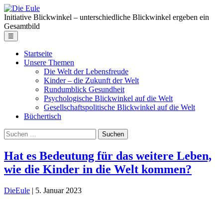
Skip
Die
to
Eule
Initiative Blickwinkel – unterschiedliche Blickwinkel ergeben ein
the
Gesamtbild
content
Menu
☰
Startseite
Unsere Themen
Die Welt der Lebensfreude
Kinder – die Zukunft der Welt
Rundumblick Gesundheit
Psychologische Blickwinkel auf die Welt
Gesellschaftspolitische Blickwinkel auf die Welt
Büchertisch
Suche
nach:
Hat es Bedeutung für das weitere Leben,
wie die Kinder in die Welt kommen?
DieEule
|
5. Januar 2023