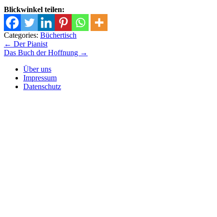
Blickwinkel teilen:
Categories:
Büchertisch
Beitrags-
←
Der Pianist
Das Buch der Hoffnung
→
Navigation
Über uns
Impressum
Datenschutz