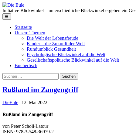
Skip
Die
to
Eule
Initiative Blickwinkel – unterschiedliche Blickwinkel ergeben ein Ge
the
Menu
☰
content
Startseite
Unsere Themen
Die Welt der Lebensfreude
Kinder – die Zukunft der Welt
Rundumblick Gesundheit
Psychologische Blickwinkel auf die Welt
Gesellschaftspolitische Blickwinkel auf die Welt
Büchertisch
Suche
nach:
Rußland im Zangengriff
DieEule
|
12. Mai 2022
Rußland im Zangengriff
von Peter Scholl-Latour
ISBN: 978-3-548-36979-2