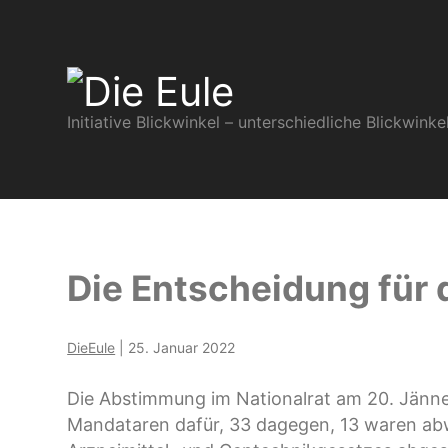
Die
Initiative Blickwinkel – unterschiedliche Blickwin
Eule
Die Entscheidung für d
DieEule
|
25. Januar 2022
Die Abstimmung im Nationalrat am 20. Jänn
Mandataren dafür, 33 dagegen, 13 waren abw