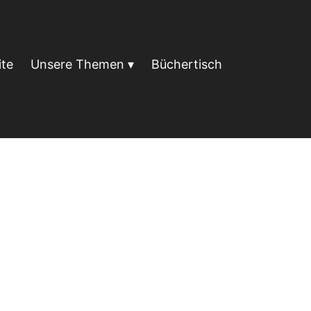
Suche
ite
Unsere Themen
Büchertisch
nach:
.