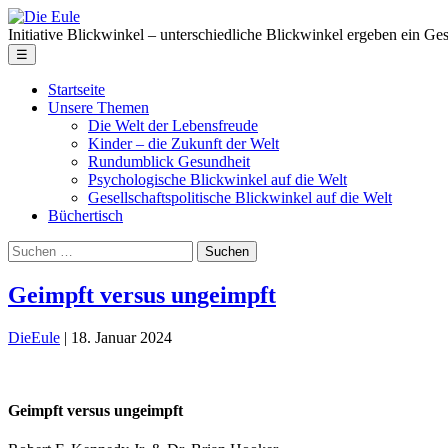
Skip
Die
to
Eule
Initiative Blickwinkel – unterschiedliche Blickwinkel ergeben ein Ge
the
Menu
☰
content
Startseite
Unsere Themen
Die Welt der Lebensfreude
Kinder – die Zukunft der Welt
Rundumblick Gesundheit
Psychologische Blickwinkel auf die Welt
Gesellschaftspolitische Blickwinkel auf die Welt
Büchertisch
Suche
nach:
Geimpft versus ungeimpft
DieEule
|
18. Januar 2024
Geimpft versus ungeimpft