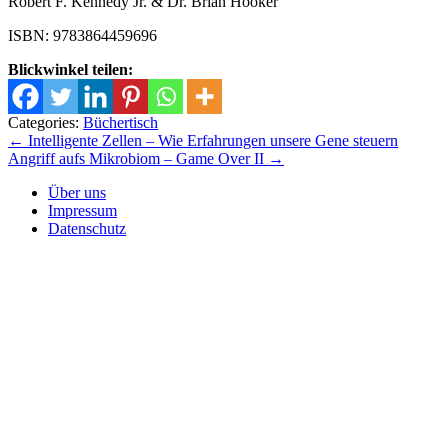
Robert F. Kennedy Jr. & Dr. Brian Hooker
ISBN: 9783864459696
Blickwinkel teilen:
Categories:
Büchertisch
Beitrags-
←
Intelligente Zellen – Wie Erfahrungen unsere Gene steuern
Angriff aufs Mikrobiom – Game Over II
→
Navigation
Über uns
Impressum
Datenschutz