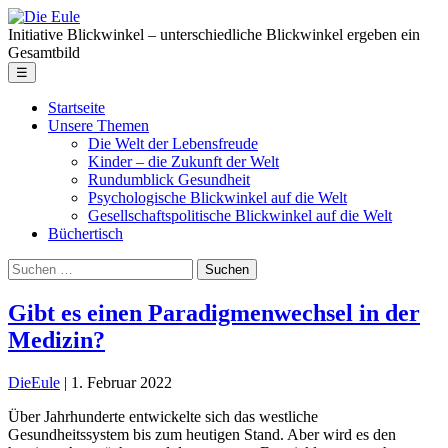
Skip
Die
to
Eule
Initiative Blickwinkel – unterschiedliche Blickwinkel ergeben ein
the
Gesamtbild
content
Menu
☰
Startseite
Unsere Themen
Die Welt der Lebensfreude
Kinder – die Zukunft der Welt
Rundumblick Gesundheit
Psychologische Blickwinkel auf die Welt
Gesellschaftspolitische Blickwinkel auf die Welt
Büchertisch
Suche
nach:
Gibt es einen Paradigmenwechsel in der
Medizin?
DieEule
|
1. Februar 2022
Über Jahrhunderte entwickelte sich das westliche
Gesundheitssystem bis zum heutigen Stand. Aber wird es den