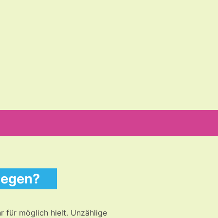
Suche
nach:
iegen?
r für möglich hielt. Unzählige