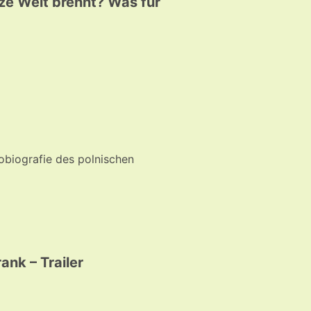
nze Welt brennt? Was für
obiografie des polnischen
nk – Trailer