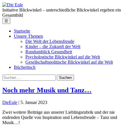
Skip
Die
to
Eule
Initiative Blickwinkel – unterschiedliche Blickwinkel ergeben ein
the
Gesamtbild
content
Menu
☰
Startseite
Unsere Themen
Die Welt der Lebensfreude
Kinder – die Zukunft der Welt
Rundumblick Gesundheit
Psychologische Blickwinkel auf die Welt
Gesellschaftspolitische Blickwinkel auf die Welt
Büchertisch
Suche
nach:
Noch mehr Musik und Tanz…
DieEule
|
5. Januar 2023
Zwei weitere Beiträge aus unserer Lieblingsrubrik und der nie
endenden Quelle von Inspiration und Lebensfreude – Tanz und
Musik…!