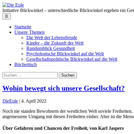
Skip
Die
to
Eule
Initiative Blickwinkel – unterschiedliche Blickwinkel ergeben ein Ge
the
Menu
☰
content
Startseite
Unsere Themen
Die Welt der Lebensfreude
Kinder – die Zukunft der Welt
Rundumblick Gesundheit
Psychologische Blickwinkel auf die Welt
Gesellschaftspolitische Blickwinkel auf die Welt
Büchertisch
Suche
nach:
Wohin bewegt sich unsere Gesellschaft?
DieEule
|
4. April 2022
Noch nie standen Bewohnern der westlichen Welt soviele Freiheiten,
angemessene Umgang mit diesen Freiheiten einher. Aber ist die Men
Über Gefahren und Chancen der Freiheit, von Karl Jaspers