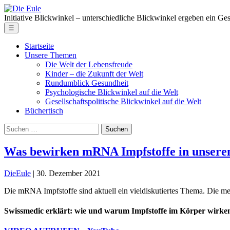
Skip
Die
to
Eule
Initiative Blickwinkel – unterschiedliche Blickwinkel ergeben ein Ge
the
Menu
☰
content
Startseite
Unsere Themen
Die Welt der Lebensfreude
Kinder – die Zukunft der Welt
Rundumblick Gesundheit
Psychologische Blickwinkel auf die Welt
Gesellschaftspolitische Blickwinkel auf die Welt
Büchertisch
Suche
nach:
Was bewirken mRNA Impfstoffe in unser
DieEule
|
30. Dezember 2021
Die mRNA Impfstoffe sind aktuell ein vieldiskutiertes Thema. Die mei
Swissmedic erklärt: wie und warum Impfstoffe im Körper wirke