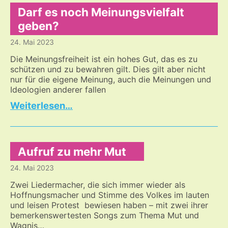
der
Darf es noch Meinungsvielfalt
Corona
geben?
Zeit
24. Mai 2023
Die Meinungsfreiheit ist ein hohes Gut, das es zu
schützen und zu bewahren gilt. Dies gilt aber nicht
nur für die eigene Meinung, auch die Meinungen und
Ideologien anderer fallen
Darf
…
es
noch
Meinungsvielfalt
geben?
Aufruf zu mehr Mut
24. Mai 2023
Zwei Liedermacher, die sich immer wieder als
Hoffnungsmacher und Stimme des Volkes im lauten
und leisen Protest bewiesen haben – mit zwei ihrer
bemerkenswertesten Songs zum Thema Mut und
Wagnis…