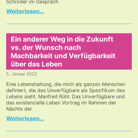
Schröder im Gespräch
Der
…
andere
Blick
auf
Europa
Ein anderer Weg in die Zukunft
vs. der Wunsch nach
Machbarkeit und Verfügbarkeit
über das Leben
5. Januar 2023
Eine Lebenshaltung, die mich als ganzen Menschen
definiert, die das Unverfügbare als Spezifikum des
Lebens sieht. Manfred Rühl: Das Unverfügbare und
das existenzielle Leben Vortrag im Rahmen der
Nächte der
Ein
…
anderer
Weg