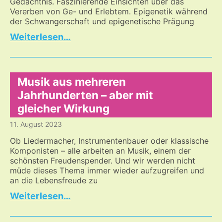
Gedächtnis. Faszinierende Einsichten über das
Vererben von Ge- und Erlebtem. Epigenetik während
der Schwangerschaft und epigenetische Prägung
Ein
…
Beitrag
über
die
Komplexität
Musik aus mehreren
entstehenden
Jahrhunderten – aber mit
Lebens
gleicher Wirkung
11. August 2023
Ob Liedermacher, Instrumentenbauer oder klassische
Komponisten – alle arbeiten an Musik, einem der
schönsten Freudenspender. Und wir werden nicht
müde dieses Thema immer wieder aufzugreifen und
an die Lebensfreude zu
Musik
…
aus
mehreren