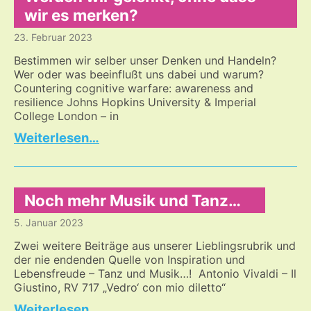
wir es merken?
23. Februar 2023
Bestimmen wir selber unser Denken und Handeln?
Wer oder was beeinflußt uns dabei und warum?
Countering cognitive warfare: awareness and
resilience Johns Hopkins University & Imperial
College London – in
Werden
…
wir
gelenkt,
ohne
dass
Noch mehr Musik und Tanz…
wir
5. Januar 2023
es
merken?
Zwei weitere Beiträge aus unserer Lieblingsrubrik und
der nie endenden Quelle von Inspiration und
Lebensfreude – Tanz und Musik…! Antonio Vivaldi – Il
Giustino, RV 717 „Vedro‘ con mio diletto“
Noch
…