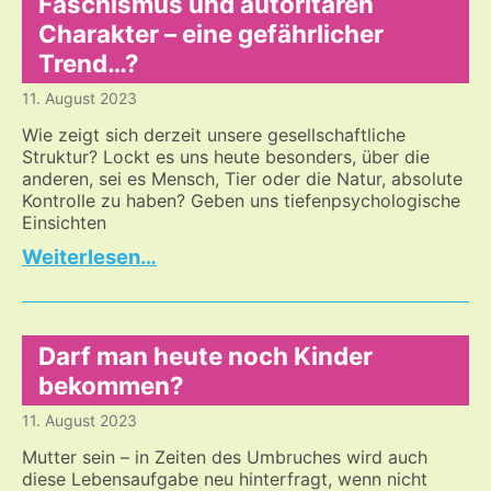
Ukraine
Faschismus und autoritären
–
Charakter – eine gefährlicher
Streumunition,
Trend…?
die
nächste
11. August 2023
Eskalierungsstufe
Wie zeigt sich derzeit unsere gesellschaftliche
Struktur? Lockt es uns heute besonders, über die
anderen, sei es Mensch, Tier oder die Natur, absolute
Kontrolle zu haben? Geben uns tiefenpsychologische
Einsichten
Faschismus
…
und
autoritären
Charakter
–
Darf man heute noch Kinder
eine
bekommen?
gefährlicher
11. August 2023
Trend…?
Mutter sein – in Zeiten des Umbruches wird auch
diese Lebensaufgabe neu hinterfragt, wenn nicht