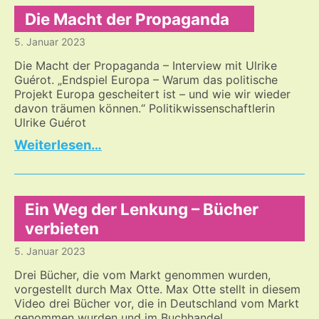
in
die
Die Macht der Propaganda
Zukunft
5. Januar 2023
vs.
der
Die Macht der Propaganda – Interview mit Ulrike
Wunsch
Guérot. „Endspiel Europa – Warum das politische
Projekt Europa gescheitert ist – und wie wir wieder
nach
davon träumen können.“ Politikwissenschaftlerin
Machbarkeit
Ulrike Guérot
und
Verfügbarkeit
Die
…
über
Macht
das
der
Leben
Propaganda
Ein Weg der Lenkung – Bücher
verbieten
5. Januar 2023
Drei Bücher, die vom Markt genommen wurden,
vorgestellt durch Max Otte. Max Otte stellt in diesem
Video drei Bücher vor, die in Deutschland vom Markt
genommen wurden und im Buchhandel