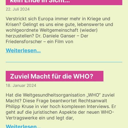
–
22. Juli 2024
die
RKI
Verstrickt sich Europa immer mehr in Kriege und
Protokolle
Krisen? Gelingt es uns eine gute, lebenswerte und
wohlgeordnete Weltgemeinschaft (wieder)
herzustellen? Dr. Daniele Ganser – Der
Friedensforscher – ein Film von
Krieg
…
am
Rande
Europas
–
Zuviel Macht für die WHO?
und
18. Januar 2024
kein
Ende
Hat die Weltgesundheitsorganisation „WHO“ zuviel
in
Macht? Diese Frage beantwortet Rechtsanwalt
Philipp Kruse in vier hoch komplexen Interviews. Er
Sicht…
geht auf die juristischen Aspekte der neuen WHO-
Vertragswerke ein und legt dar,
Zuviel
…