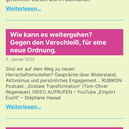
Ein
…
Weg
der
Lenkung
–
Wie kann es weitergehen?
Bücher
Gegen den Verschleiß, für eine
verbieten
neue Ordnung.
5. Januar 2023
Sind wir auf dem Weg zu neuen
Herrschaftsmodellen? Gespräche über Widerstand,
Aktivismus und persönliches Engagement… RUBIKON:
Podcast: „Globale Transformation“ (Tom-Oliver
Regenauer) VIDEO AUFRUFEN – YouTube „Empört
Euch!“ – Stéphane Hessel
Wie
…
kann
es
weitergehen?