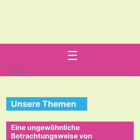
Menu
☰
Suche
nach:
Unsere Themen
Eine ungewöhnliche
Betrachtungsweise von