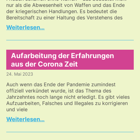
eine
nur als die Abwesenheit von Waffen und das Ende
Brücke
der kriegerischen Handlungen. Es bedeutet die
zum
Bereitschaft zu einer Haltung des Verstehens des
anderen
Zum
…
zu
ewigen
bauen?
Frieden
–
ohne
Aufarbeitung der Erfahrungen
Waffen
aus der Corona Zeit
24. Mai 2023
Auch wenn das Ende der Pandemie zumindest
offiziell verkündet wurde, ist das Thema des
Jahrzehntes noch lange nicht erledigt. Es gibt vieles
Aufzuarbeiten, Falsches und Illegales zu korrigieren
und viele
Aufarbeitung
…
der
Erfahrungen
aus