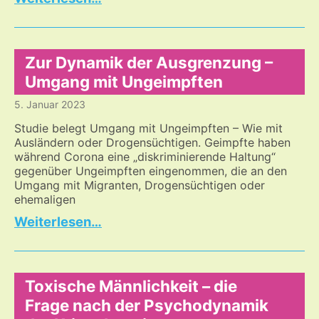
mehr
Musik
und
Tanz…
Zur Dynamik der Ausgrenzung –
Umgang mit Ungeimpften
5. Januar 2023
Studie belegt Umgang mit Ungeimpften – Wie mit
Ausländern oder Drogensüchtigen. Geimpfte haben
während Corona eine „diskriminierende Haltung“
gegenüber Ungeimpften eingenommen, die an den
Umgang mit Migranten, Drogensüchtigen oder
ehemaligen
Zur
…
Dynamik
der
Ausgrenzung
–
Toxische Männlichkeit – die
Umgang
Frage nach der Psychodynamik
mit