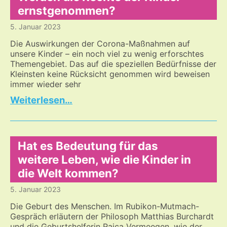
Medizin,
ernstgenommen?
die
5. Januar 2023
den
Menschen
Die Auswirkungen der Corona-Maßnahmen auf
als
unsere Kinder – ein noch viel zu wenig erforschtes
Ganzes
Themengebiet. Das auf die speziellen Bedürfnisse der
begreift.
Kleinsten keine Rücksicht genommen wird beweisen
immer wieder sehr
Werden
…
die
Rechte
der
Kinder
Hat es Bedeutung für das
ernstgenommen?
weitere Leben, wie die Kinder in
die Welt kommen?
5. Januar 2023
Die Geburt des Menschen. Im Rubikon-Mutmach-
Gespräch erläutern der Philosoph Matthias Burchardt
und die Geburtshelferin Raica Vermeegen, wie der