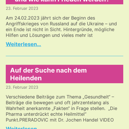
23. Februar 2023
Am 24.02.2023 jährt sich der Beginn des
Angriffskrieges von Russland auf die Ukraine – und
ein Ende ist nicht in Sicht. Hintergründe, mögliche
Hilfen und Lösungen und vieles mehr ist
Auf
…
der
Suche,
den
Krieg
Auf der Suche nach dem
in
Heilenden
der
23. Februar 2023
Ukraine
und
Verschiedene Beiträge zum Thema „Gesundheit“ –
die
Beiträge die bewegen und oft jahrzentelang als
Kriegspropaganda
Wahrheit anerkannte „Fakten“ in Frage stellen. „Die
zu
Pharma unterdrückt echte Heilmittel“
verstehen
Punkt.PRERADOVIC mit Dr. Jochen Handel VIDEO
–
Auf
…