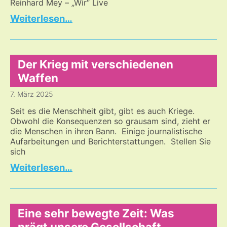
Reinhard Mey – „Wir“ Live
Egal
…
ob
Pop,
Schlager
oder
Der Krieg mit verschiedenen
Klassik…
Waffen
7. März 2025
Seit es die Menschheit gibt, gibt es auch Kriege.
Obwohl die Konsequenzen so grausam sind, zieht er
die Menschen in ihren Bann. Einige journalistische
Aufarbeitungen und Berichterstattungen. Stellen Sie
sich
Der
…
Krieg
mit
verschiedenen
Waffen
Eine sehr bewegte Zeit: Was
prägt unsere Gesellschaft