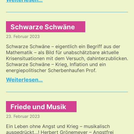
und
der
wie
Suche
kann
nach
Frieden
dem
Schwarze Schwäne
werden?
Heilenden
23. Februar 2023
Schwarze Schwäne – eigentlich ein Begriff aus der
Mathematik – als Bild für unabschätzbare aktuelle
Krisensituationen mit dem Versuch, dahinterzublicken.
Schwarze Schwäne – Krieg, Inflation und ein
energiepolitischer Scherbenhaufen Prof.
Schwarze
…
Schwäne
Friede und Musik
23. Februar 2023
Ein Leben ohne Angst und Krieg – musikalisch
ausgedrückt…! Herbert Grönemeyer – Angstfrei