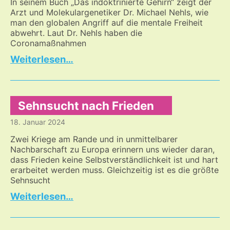
In seinem Buch „Das indoktrinierte Gehirn“ zeigt der
Arzt und Molekulargenetiker Dr. Michael Nehls, wie
man den globalen Angriff auf die mentale Freiheit
abwehrt. Laut Dr. Nehls haben die
Coronamaßnahmen
Wie
…
man
den
globalen
Angriff
Sehnsucht nach Frieden
auf
18. Januar 2024
die
mentale
Zwei Kriege am Rande und in unmittelbarer
Freiheit
Nachbarschaft zu Europa erinnern uns wieder daran,
dass Frieden keine Selbstverständlichkeit ist und hart
abwehrt
erarbeitet werden muss. Gleichzeitig ist es die größte
Sehnsucht
Sehnsucht
…
nach
Frieden