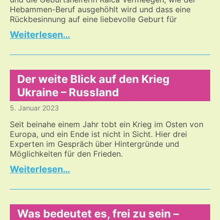
Hebammen-Beruf ausgehöhlt wird und dass eine
Rückbesinnung auf eine liebevolle Geburt für
Hat
…
es
Bedeutung
für
das
Der weite Blick auf den Krieg
weitere
Ukraine – Russland
Leben,
5. Januar 2023
wie
die
Seit beinahe einem Jahr tobt ein Krieg im Osten von
Kinder
Europa, und ein Ende ist nicht in Sicht. Hier drei
in
Experten im Gespräch über Hintergründe und
die
Möglichkeiten für den Frieden.
Welt
Der
…
kommen?
weite
Blick
auf
den
Was bedeutet es, frei zu sein –