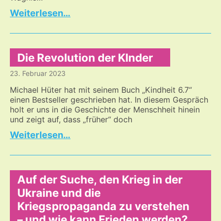
Aufruf
…
zu
mehr
Mut
Die Revolution der KInder
23. Februar 2023
Michael Hüter hat mit seinem Buch „Kindheit 6.7“
einen Bestseller geschrieben hat. In diesem Gespräch
holt er uns in die Geschichte der Menschheit hinein
und zeigt auf, dass „früher“ doch
Die
…
Revolution
der
KInder
Auf der Suche, den Krieg in der
Ukraine und die
Kriegspropaganda zu verstehen
– und wie kann Frieden werden?