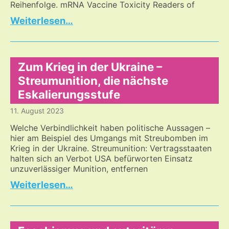
Reihenfolge. mRNA Vaccine Toxicity Readers of
Corona
…
–
immer
noch
ein
Zum Krieg in der Ukraine –
Thema
Streumunition, die nächste
Eskalierungsstufe
11. August 2023
Welche Verbindlichkeit haben politische Aussagen –
hier am Beispiel des Umgangs mit Streubomben im
Krieg in der Ukraine. Streumunition: Vertragsstaaten
halten sich an Verbot USA befürworten Einsatz
unzuverlässiger Munition, entfernen
Zum
…
Krieg
in
der