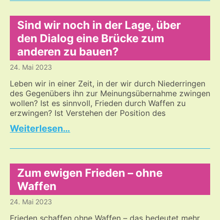
in
einer
Zeit
Sind wir noch in der Lage, über
des
den Dialog eine Brücke zum
Umbruches?
anderen zu bauen?
Und
wenn
24. Mai 2023
ja,
Leben wir in einer Zeit, in der wir durch Niederringen
wie
des Gegenübers ihn zur Meinungsübernahme zwingen
können
wollen? Ist es sinnvoll, Frieden durch Waffen zu
wir
erzwingen? Ist Verstehen der Position des
gestaltend
Sind
…
daran
wir
teilhaben?
noch
in
der
Zum ewigen Frieden – ohne
Lage,
Waffen
über
24. Mai 2023
den
Dialog
Frieden schaffen ohne Waffen – das bedeutet mehr