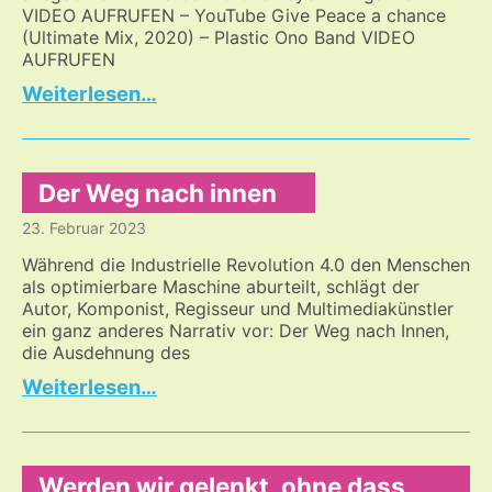
VIDEO AUFRUFEN – YouTube Give Peace a chance
(Ultimate Mix, 2020) – Plastic Ono Band VIDEO
AUFRUFEN
Friede
…
und
Musik
Der Weg nach innen
23. Februar 2023
Während die Industrielle Revolution 4.0 den Menschen
als optimierbare Maschine aburteilt, schlägt der
Autor, Komponist, Regisseur und Multimediakünstler
ein ganz anderes Narrativ vor: Der Weg nach Innen,
die Ausdehnung des
Der
…
Weg
nach
innen
Werden wir gelenkt, ohne dass