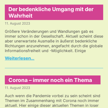
Jahrhunderten
–
Der bedenkliche Umgang mit der
aber
Wahrheit
mit
11. August 2023
gleicher
Wirkung
Größere Veränderungen und Wandlungen gab es
immer schon in der Gesellschaft. Aktuell scheint diese
aber unerwartete Ausmaße in äußerst bedenkliche
Richtungen anzunehmen, angefacht durch die globale
Informationsfreiheit und -Möglichkeit. Einige
Der
…
bedenkliche
Umgang
mit
der
Corona – immer noch ein Thema
Wahrheit
11. August 2023
Auch wenn die Pandemie vorbei zu sein scheint sind
Themen im Zusammenhang mit Corona noch immer
aktuell. Hier einige dieser aktuellen Themen in loser