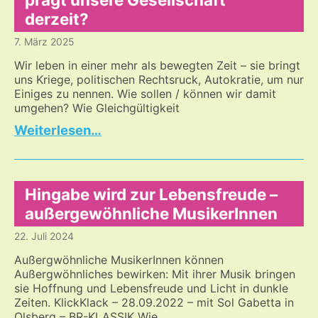
derzeit?
7. März 2025
Wir leben in einer mehr als bewegten Zeit – sie bringt
uns Kriege, politischen Rechtsruck, Autokratie, um nur
Einiges zu nennen. Wie sollen / können wir damit
umgehen? Wie Gleichgültigkeit
Eine
…
sehr
bewegte
Zeit:
Was
Hingabe wird zur Lebensfreude –
prägt
außergewöhnliche MusikerInnen
unsere
22. Juli 2024
Gesellschaft
derzeit?
Außergwöhnliche MusikerInnen können
Außergwöhnliches bewirken: Mit ihrer Musik bringen
sie Hoffnung und Lebensfreude und Licht in dunkle
Zeiten. KlickKlack – 28.09.2022 – mit Sol Gabetta in
Olsberg – BR-KLASSIK Wie