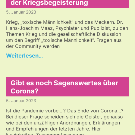
der Kriegsbegeisterung
Ungeimpften
5. Januar 2023
Krieg, „toxische Männlichkeit“ und das Meckern. Dr.
Hans-Joachim Maaz, Psychiater und Publizist, zu den
Themen Krieg und die gesellschaftliche Diskussion
um den Begriff „toxische Männlichkeit“. Fragen aus
der Community werden
Toxische
…
Männlichkeit
–
die
Frage
Gibt es noch Sagenswertes über
nach
Corona?
der
5. Januar 2023
Psychodynamik
der
Ist die Pandemie vorbei…? Das Ende von Corona…?
Kriegsbegeisterung
Bei dieser Frage scheiden sich die Geister, genauso
wie bei den unzähligen Anordnungen, Erklärungen
und Empfehlungen der letzten Jahre. Hier
Neuigkeiten, Zusammenfassungen