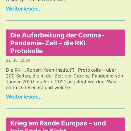
Hingabe
…
wird
zur
Lebensfreude
–
Die Aufarbeitung der Corona-
außergewöhnliche
Pandemie-Zeit – die RKI
MusikerInnen
Protokolle
22. Juli 2024
Die RKI („Robert Koch-Institut“)- Protokolle – über
200 Seiten, die in der Zeit der Corona-Pandemie vom
Jänner 2020 bis April 2021 angelegt wurden. Was
darin zu lesen ist und welche
Die
…
Aufarbeitung
der
Corona-
Pandemie-
Krieg am Rande Europas – und
Zeit
kein Ende in Sicht…