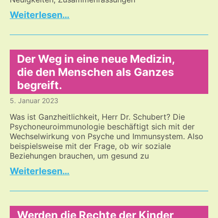
Gibt
…
es
noch
Sagenswertes
über
Der Weg in eine neue Medizin,
Corona?
die den Menschen als Ganzes
begreift.
5. Januar 2023
Was ist Ganzheitlichkeit, Herr Dr. Schubert? Die
Psychoneuroimmunologie beschäftigt sich mit der
Wechselwirkung von Psyche und Immunsystem. Also
beispielsweise mit der Frage, ob wir soziale
Beziehungen brauchen, um gesund zu
Der
…
Weg
in
eine
neue
Werden die Rechte der Kinder