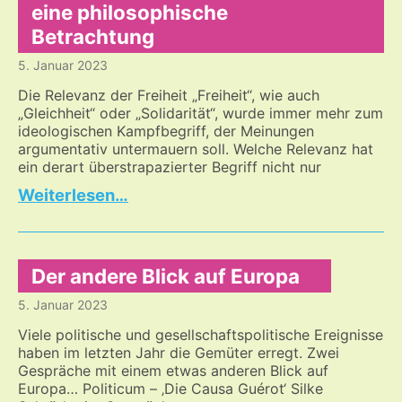
Krieg
eine philosophische
Ukraine
Betrachtung
–
Russland
5. Januar 2023
Die Relevanz der Freiheit „Freiheit“, wie auch
„Gleichheit“ oder „Solidarität“, wurde immer mehr zum
ideologischen Kampfbegriff, der Meinungen
argumentativ untermauern soll. Welche Relevanz hat
ein derart überstrapazierter Begriff nicht nur
Was
…
bedeutet
es,
frei
zu
Der andere Blick auf Europa
sein
5. Januar 2023
–
eine
Viele politische und gesellschaftspolitische Ereignisse
philosophische
haben im letzten Jahr die Gemüter erregt. Zwei
Gespräche mit einem etwas anderen Blick auf
Betrachtung
Europa… Politicum – ‚Die Causa Guérot‘ Silke