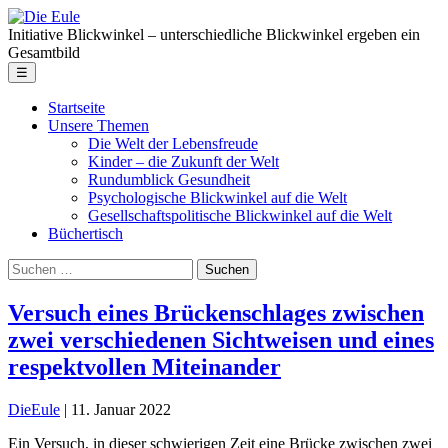
Skip
Die
to
Eule
Initiative Blickwinkel – unterschiedliche Blickwinkel ergeben ein
the
Gesamtbild
content
Menu
☰
Startseite
Unsere Themen
Die Welt der Lebensfreude
Kinder – die Zukunft der Welt
Rundumblick Gesundheit
Psychologische Blickwinkel auf die Welt
Gesellschaftspolitische Blickwinkel auf die Welt
Büchertisch
Suche
nach:
Versuch eines Brückenschlages zwischen
zwei verschiedenen Sichtweisen und eines
respektvollen Miteinander
DieEule
|
11. Januar 2022
Ein Versuch, in dieser schwierigen Zeit eine Brücke zwischen zwei